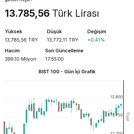
AKFYE
24,06
24.06
2.12
18:
13.785,56
Türk Lirası
AKGRT
7,04
7.04
-2.22
18:
AKHAN
26,38
26.38
-0.9
18:
Yüksek
Düşük
Değişim
13.785,56
TRY
13.772,11
TRY
+0.41
%
AKMGY
294,25
294.25
7.98
18:
Hacim
Son Güncelleme
AKSA
10,56
10.56
-1.77
18:
399.10 Milyon
17:55:00
AKSEN
78,15
78.15
-0.57
18:
BIST 100 - Gün İçi Grafik
AKSGY
8,95
8.95
-0.33
18:
AKSUE
13.800
29,28
29.28
-0.41
18:
AKYHO
2,60
2.6
1.56
18:
Fiyat
13.750
ALARK
89,20
89.2
-0.28
18:
13.700