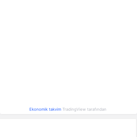
ARCLK
109,60
109.6
-1.08
18:
ARDYZ
39,66
39.66
-2.07
18:
ARENA
24,86
24.86
0.73
18:
ARFYE
28,36
28.36
-0.14
18:
ARMGD
116,10
116.1
8.71
18:
ARSAN
3,69
3.69
-1.86
18:
ARTMS
42,02
42.02
-1.5
18:
ARZUM
3,25
3.25
9.8
18:
Ekonomik takvim
TradingView tarafından
ASELS
330,50
330.5
-1.78
18:
ASGYO
10,61
10.61
0.47
18: