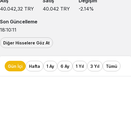
Alış
Satış
Değişim
40.042,32
TRY
40.042
TRY
-2.14
%
Son Güncelleme
18:10:11
Diğer Hisselere Göz At
Gün İçi
Hafta
1 Ay
6 Ay
1 Yıl
3 Yıl
Tümü