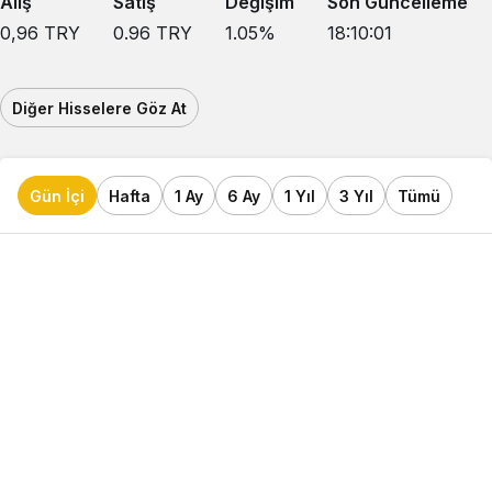
Alış
Satış
Değişim
Son Güncelleme
0,96
TRY
0.96
TRY
1.05
%
18:10:01
Diğer Hisselere Göz At
Gün İçi
Hafta
1 Ay
6 Ay
1 Yıl
3 Yıl
Tümü