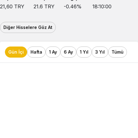
21,60
TRY
21.6
TRY
-0.46
%
18:10:00
Diğer Hisselere Göz At
Gün İçi
Hafta
1 Ay
6 Ay
1 Yıl
3 Yıl
Tümü