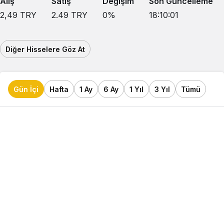
Alış
Satış
Değişim
Son Güncelleme
2,49
TRY
2.49
TRY
0
%
18:10:01
Diğer Hisselere Göz At
Gün İçi
Hafta
1 Ay
6 Ay
1 Yıl
3 Yıl
Tümü