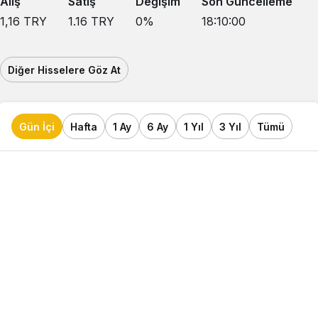
Alış
Satış
Değişim
Son Güncelleme
1,16
TRY
1.16
TRY
0
%
18:10:00
Diğer Hisselere Göz At
Gün İçi
Hafta
1 Ay
6 Ay
1 Yıl
3 Yıl
Tümü