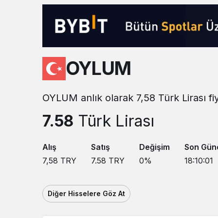
Sistem modunu seçin.
OYLUM
OYLUM anlık olarak 7,58 Türk Lirası fi
7.58
Türk Lirası
Alış
Satış
Değişim
Son Gün
7,58
TRY
7.58
TRY
0
%
18:10:01
Diğer Hisselere Göz At