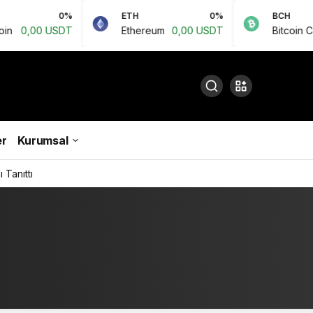
0%
ETH
0%
BCH
,00 USDT
Ethereum
0,00 USDT
Bitcoin Cash
0
r
Kurumsal
 Tanıttı