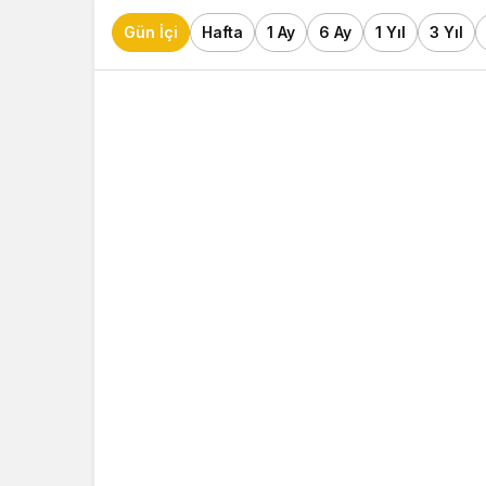
Gün İçi
Hafta
1 Ay
6 Ay
1 Yıl
3 Yıl