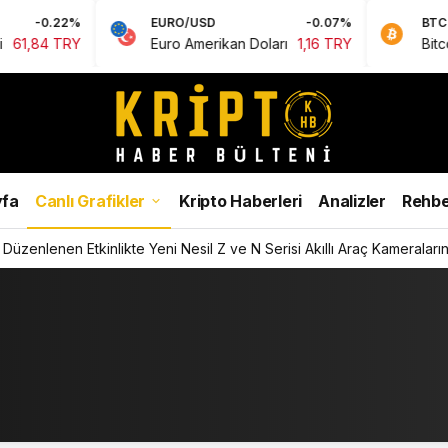
0.22%
EURO/USD
-0.07%
BTC
4 TRY
Euro Amerikan Doları
1,16 TRY
Bitcoin
0
fa
Canlı Grafikler
Kripto Haberleri
Analizler
Rehbe
Düzenlenen Etkinlikte Yeni Nesil Z ve N Serisi Akıllı Araç Kameralarını