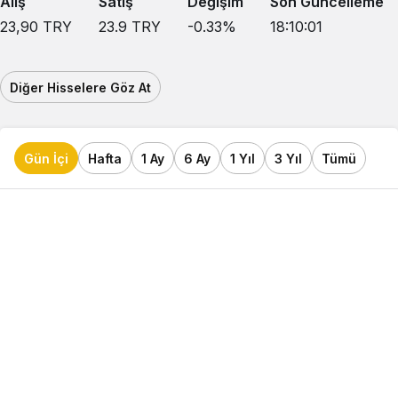
Alış
Satış
Değişim
Son Güncelleme
23,90
TRY
23.9
TRY
-0.33
%
18:10:01
Diğer Hisselere Göz At
Gün İçi
Hafta
1 Ay
6 Ay
1 Yıl
3 Yıl
Tümü