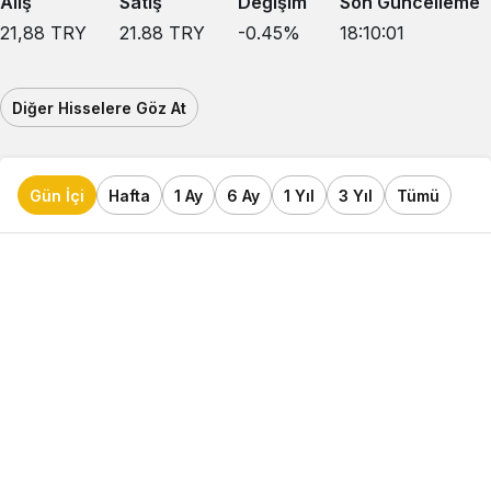
Alış
Satış
Değişim
Son Güncelleme
21,88
TRY
21.88
TRY
-0.45
%
18:10:01
Diğer Hisselere Göz At
Gün İçi
Hafta
1 Ay
6 Ay
1 Yıl
3 Yıl
Tümü