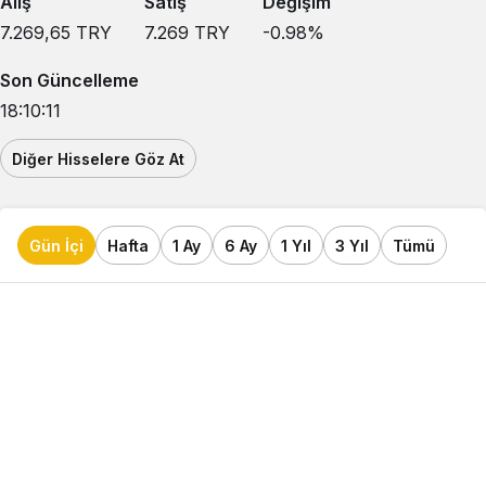
Alış
Satış
Değişim
7.269,65
TRY
7.269
TRY
-0.98
%
Son Güncelleme
18:10:11
Diğer Hisselere Göz At
Gün İçi
Hafta
1 Ay
6 Ay
1 Yıl
3 Yıl
Tümü