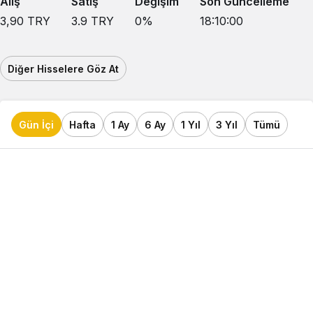
Alış
Satış
Değişim
Son Güncelleme
3,90
TRY
3.9
TRY
0
%
18:10:00
Diğer Hisselere Göz At
Gün İçi
Hafta
1 Ay
6 Ay
1 Yıl
3 Yıl
Tümü