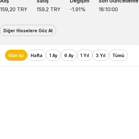
Alış
Satış
Değişim
Son Güncelleme
159,20
TRY
159.2
TRY
-1.91
%
18:10:00
Diğer Hisselere Göz At
Gün İçi
Hafta
1 Ay
6 Ay
1 Yıl
3 Yıl
Tümü