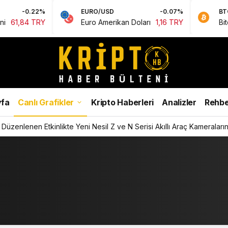
-0.22%
EURO/USD
-0.07%
BTC
84 TRY
Euro Amerikan Doları
1,16 TRY
Bitcoin
0
fa
Canlı Grafikler
Kripto Haberleri
Analizler
Rehbe
Düzenlenen Etkinlikte Yeni Nesil Z ve N Serisi Akıllı Araç Kameralarını