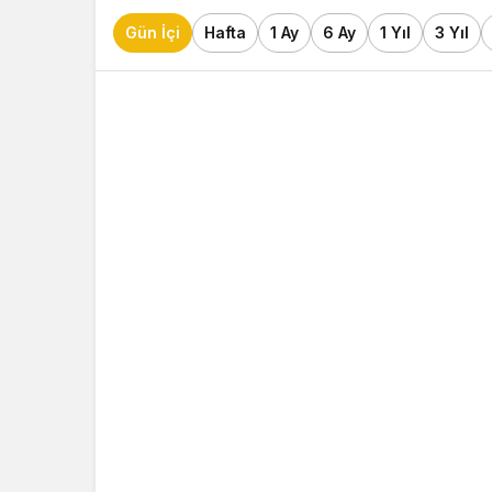
Gün İçi
Hafta
1 Ay
6 Ay
1 Yıl
3 Yıl