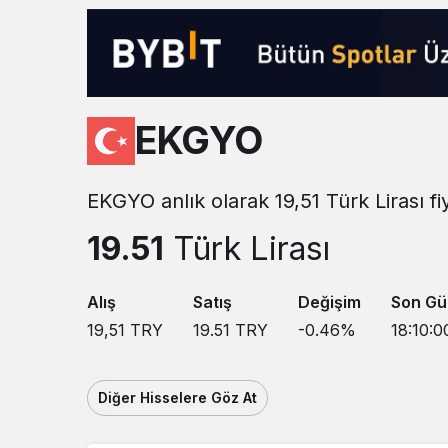
Sistem modunu seçin.
EKGYO
EKGYO anlık olarak 19,51 Türk Lirası f
19.51
Türk Lirası
Alış
Satış
Değişim
Son Gü
19,51
TRY
19.51
TRY
-0.46
%
18:10:0
Diğer Hisselere Göz At