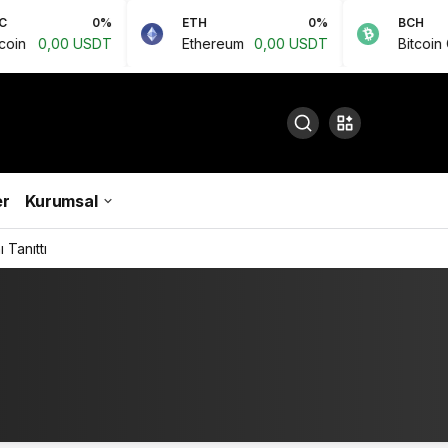
0%
ETH
0%
BCH
,00 USDT
Ethereum
0,00 USDT
Bitcoin Cash
r
Kurumsal
 Tanıttı