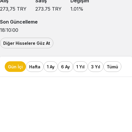
Alış
Satış
Değişim
273,75
TRY
273.75
TRY
1.01
%
Son Güncelleme
18:10:00
Diğer Hisselere Göz At
Gün İçi
Hafta
1 Ay
6 Ay
1 Yıl
3 Yıl
Tümü