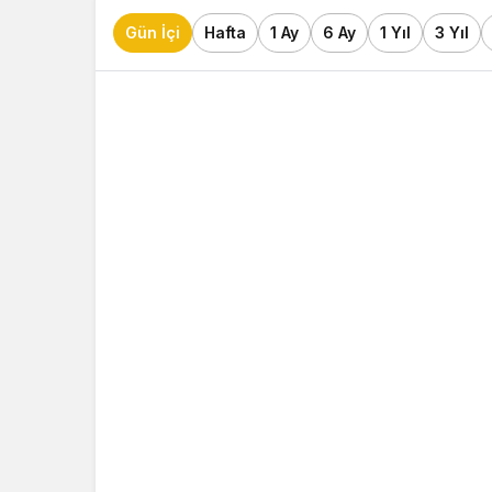
Gün İçi
Hafta
1 Ay
6 Ay
1 Yıl
3 Yıl