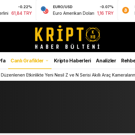
-0.22%
EURO/USD
-0.07%
BTC
1,84 TRY
Euro Amerikan Doları
1,16 TRY
Bitcoin
fa
Canlı Grafikler
Kripto Haberleri
Analizler
Rehbe
Düzenlenen Etkinlikte Yeni Nesil Z ve N Serisi Akıllı Araç Kameralarını