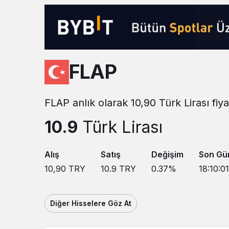
Sistem modunu seçin.
FLAP
FLAP anlık olarak 10,90 Türk Lirası fi
10.9
Türk Lirası
Alış
Satış
Değişim
Son Gü
10,90
TRY
10.9
TRY
0.37
%
18:10:01
Diğer Hisselere Göz At