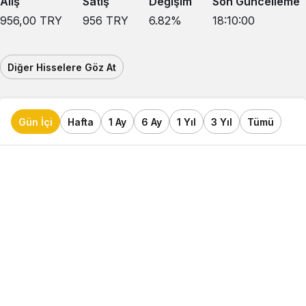
Alış
Satış
Değişim
Son Güncelleme
956,00
TRY
956
TRY
6.82
%
18:10:00
Diğer Hisselere Göz At
Gün İçi
Hafta
1 Ay
6 Ay
1 Yıl
3 Yıl
Tümü