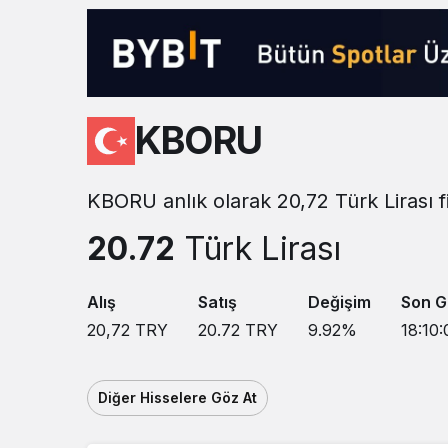
Sistem modunu seçin.
KBORU
KBORU anlık olarak 20,72 Türk Lirası f
20.72
Türk Lirası
Alış
Satış
Değişim
Son G
20,72
TRY
20.72
TRY
9.92
%
18:10:
Diğer Hisselere Göz At