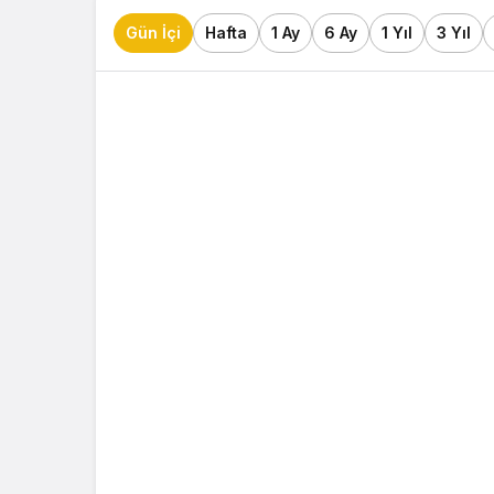
Gün İçi
Hafta
1 Ay
6 Ay
1 Yıl
3 Yıl