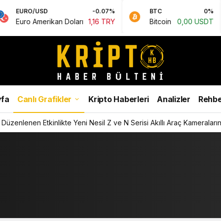
EURO/USD
-0.07%
BTC
0%
Euro Amerikan Doları
1,16 TRY
Bitcoin
0,00 USDT
fa
Canlı Grafikler
Kripto Haberleri
Analizler
Rehbe
Düzenlenen Etkinlikte Yeni Nesil Z ve N Serisi Akıllı Araç Kameralarını