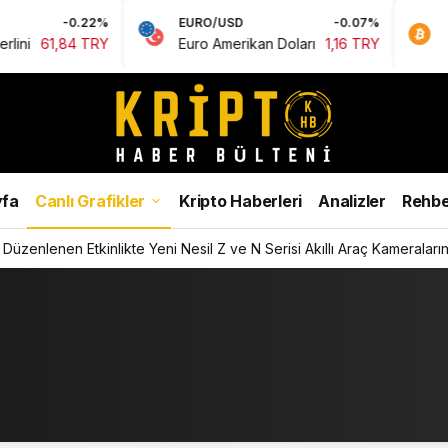
-0.22%
EURO/USD
-0.07%
BTC
1,84 TRY
Euro Amerikan Doları
1,16 TRY
Bitcoin
fa
Canlı Grafikler
Kripto Haberleri
Analizler
Rehbe
Düzenlenen Etkinlikte Yeni Nesil Z ve N Serisi Akıllı Araç Kameralarını