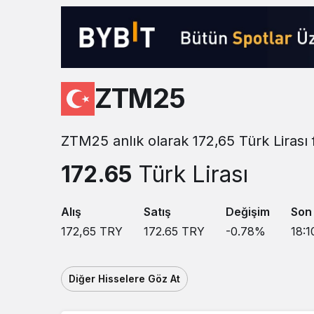
Sistem modunu seçin.
ZTM25
ZTM25 anlık olarak 172,65 Türk Lirası 
172.65
Türk Lirası
Alış
Satış
Değişim
Son
172,65
TRY
172.65
TRY
-0.78
%
18:1
Diğer Hisselere Göz At