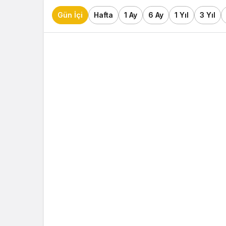
Gün İçi
Hafta
1 Ay
6 Ay
1 Yıl
3 Yıl