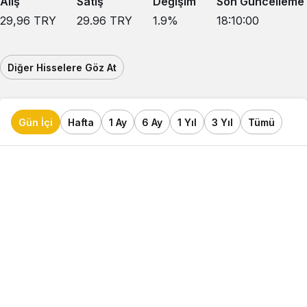
Alış
Satış
Değişim
Son Güncelleme
29,96
TRY
29.96
TRY
1.9
%
18:10:00
Diğer Hisselere Göz At
Gün İçi
Hafta
1 Ay
6 Ay
1 Yıl
3 Yıl
Tümü