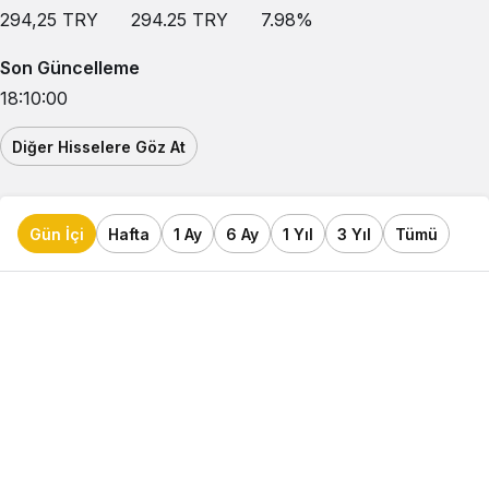
294,25
TRY
294.25
TRY
7.98
%
Son Güncelleme
18:10:00
Diğer Hisselere Göz At
Gün İçi
Hafta
1 Ay
6 Ay
1 Yıl
3 Yıl
Tümü