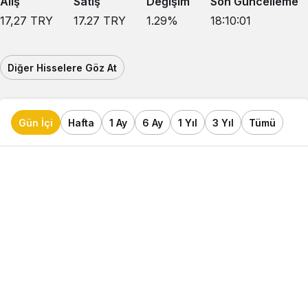
Alış
Satış
Değişim
Son Güncelleme
17,27
TRY
17.27
TRY
1.29
%
18:10:01
Diğer Hisselere Göz At
Gün İçi
Hafta
1 Ay
6 Ay
1 Yıl
3 Yıl
Tümü