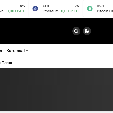
0%
ETH
0%
BCH
00 USDT
Ethereum
0,00 USDT
Bitcoin Cash
0,
r
Kurumsal
 Tanıttı