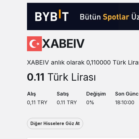
Sistem modunu seçin.
XABEIV
XABEIV anlık olarak 0,110000 Türk Lira
0.11
Türk Lirası
Alış
Satış
Değişim
Son Günc
0,11
TRY
0.11
TRY
0
%
18:10:00
Diğer Hisselere Göz At