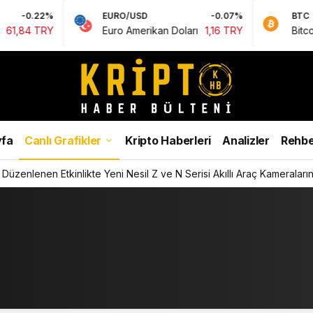
0.22%
EURO/USD
-0.07%
BTC
4 TRY
Euro Amerikan Doları
1,16 TRY
Bitcoin
0,
fa
Canlı Grafikler
Kripto Haberleri
Analizler
Rehbe
Düzenlenen Etkinlikte Yeni Nesil Z ve N Serisi Akıllı Araç Kameralarını