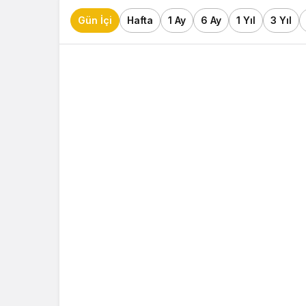
Gün İçi
Hafta
1 Ay
6 Ay
1 Yıl
3 Yıl