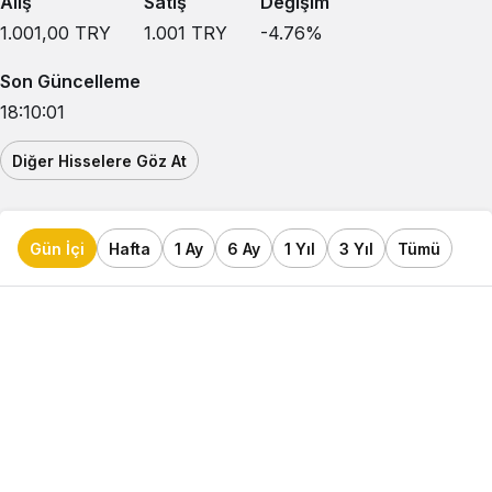
Alış
Satış
Değişim
1.001,00
TRY
1.001
TRY
-4.76
%
Son Güncelleme
18:10:01
Diğer Hisselere Göz At
Gün İçi
Hafta
1 Ay
6 Ay
1 Yıl
3 Yıl
Tümü