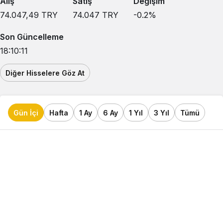
Alış
Satış
Değişim
74.047,49
TRY
74.047
TRY
-0.2
%
Son Güncelleme
18:10:11
Diğer Hisselere Göz At
Gün İçi
Hafta
1 Ay
6 Ay
1 Yıl
3 Yıl
Tümü