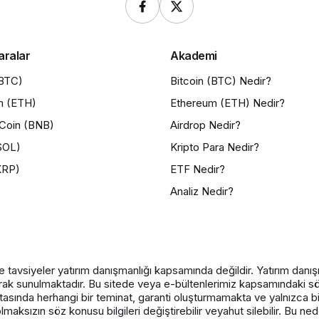
aralar
Akademi
(BTC)
Bitcoin (BTC) Nedir?
m (ETH)
Ethereum (ETH) Nedir?
Coin (BNB)
Airdrop Nedir?
SOL)
Kripto Para Nedir?
XRP)
ETF Nedir?
Analiz Nedir?
e tavsiyeler yatırım danışmanlığı kapsamında değildir. Yatırım danışma
 olarak sunulmaktadır. Bu sitede veya e-bültenlerimiz kapsamındaki sö
ktasında herhangi bir teminat, garanti oluşturmamakta ve yalnızca b
olmaksızın söz konusu bilgileri değiştirebilir veyahut silebilir. Bu 