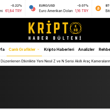
-0.22%
EURO/USD
-0.07%
BTC
84 TRY
Euro Amerikan Doları
1,16 TRY
Bitcoin
fa
Canlı Grafikler
Kripto Haberleri
Analizler
Rehbe
Düzenlenen Etkinlikte Yeni Nesil Z ve N Serisi Akıllı Araç Kameralarını