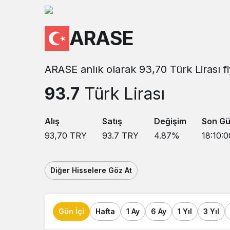
Sistem modunu seçin.
ARASE
ARASE anlık olarak 93,70 Türk Lirası f
93.7
Türk Lirası
Alış
Satış
Değişim
Son Gü
93,70
TRY
93.7
TRY
4.87
%
18:10:0
Diğer Hisselere Göz At
Gün İçi
Hafta
1 Ay
6 Ay
1 Yıl
3 Yıl