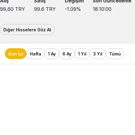
Alış
Satış
Değişim
Son Güncelleme
99,60
TRY
99.6
TRY
-1.09
%
18:10:00
Diğer Hisselere Göz At
Gün İçi
Hafta
1 Ay
6 Ay
1 Yıl
3 Yıl
Tümü