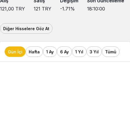
Alış
Satış
Değişim
Son Güncelleme
121,00
TRY
121
TRY
-1.71
%
18:10:00
Diğer Hisselere Göz At
Gün İçi
Hafta
1 Ay
6 Ay
1 Yıl
3 Yıl
Tümü