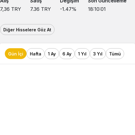
Alış
Satış
Değişim
Son Güncelleme
7,36
TRY
7.36
TRY
-1.47
%
18:10:01
Diğer Hisselere Göz At
Gün İçi
Hafta
1 Ay
6 Ay
1 Yıl
3 Yıl
Tümü