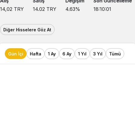
Alış
Satış
Değişim
Son Güncelleme
14,02
TRY
14.02
TRY
4.63
%
18:10:01
Diğer Hisselere Göz At
Gün İçi
Hafta
1 Ay
6 Ay
1 Yıl
3 Yıl
Tümü