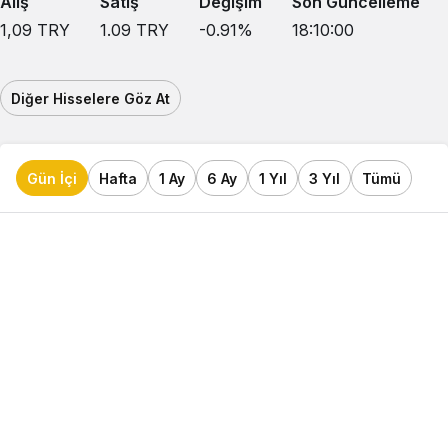
Alış
Satış
Değişim
Son Güncelleme
1,09
TRY
1.09
TRY
-0.91
%
18:10:00
Diğer Hisselere Göz At
Gün İçi
Hafta
1 Ay
6 Ay
1 Yıl
3 Yıl
Tümü