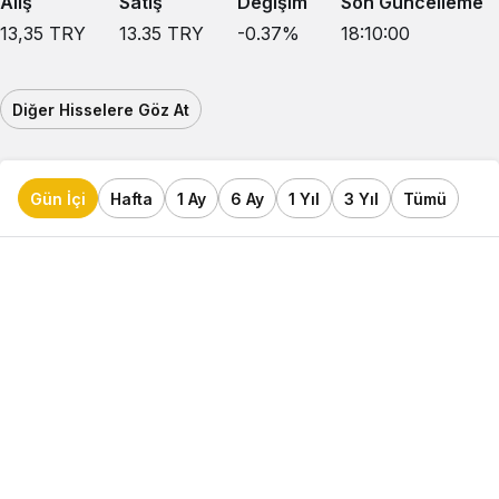
Alış
Satış
Değişim
Son Güncelleme
13,35
TRY
13.35
TRY
-0.37
%
18:10:00
Diğer Hisselere Göz At
Gün İçi
Hafta
1 Ay
6 Ay
1 Yıl
3 Yıl
Tümü