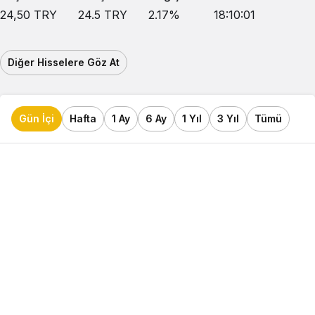
24,50
TRY
24.5
TRY
2.17
%
18:10:01
Diğer Hisselere Göz At
Gün İçi
Hafta
1 Ay
6 Ay
1 Yıl
3 Yıl
Tümü