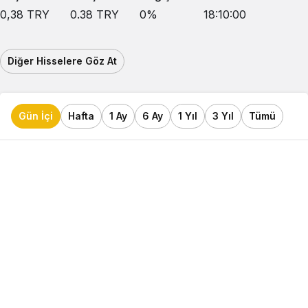
0,38
TRY
0.38
TRY
0
%
18:10:00
Diğer Hisselere Göz At
Gün İçi
Hafta
1 Ay
6 Ay
1 Yıl
3 Yıl
Tümü