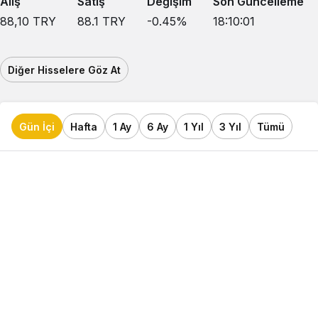
Alış
Satış
Değişim
Son Güncelleme
88,10
TRY
88.1
TRY
-0.45
%
18:10:01
Diğer Hisselere Göz At
Gün İçi
Hafta
1 Ay
6 Ay
1 Yıl
3 Yıl
Tümü