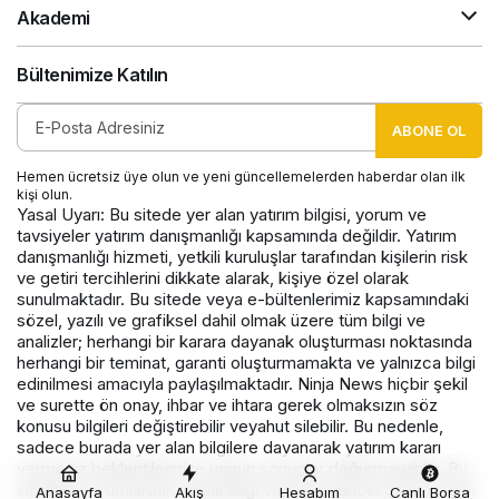
Akademi
Bültenimize Katılın
ABONE OL
Hemen ücretsiz üye olun ve yeni güncellemelerden haberdar olan ilk
kişi olun.
Yasal Uyarı: Bu sitede yer alan yatırım bilgisi, yorum ve
tavsiyeler yatırım danışmanlığı kapsamında değildir. Yatırım
danışmanlığı hizmeti, yetkili kuruluşlar tarafından kişilerin risk
ve getiri tercihlerini dikkate alarak, kişiye özel olarak
sunulmaktadır. Bu sitede veya e-bültenlerimiz kapsamındaki
sözel, yazılı ve grafiksel dahil olmak üzere tüm bilgi ve
analizler; herhangi bir karara dayanak oluşturması noktasında
herhangi bir teminat, garanti oluşturmamakta ve yalnızca bilgi
edinilmesi amacıyla paylaşılmaktadır. Ninja News hiçbir şekil
ve surette ön onay, ihbar ve ihtara gerek olmaksızın söz
konusu bilgileri değiştirebilir veyahut silebilir. Bu nedenle,
sadece burada yer alan bilgilere dayanarak yatırım kararı
vermeniz beklentilerinize uygun sonuçlar doğurmayabilir. Bu
sitedeki yorumlardan, eksik bilgi ve/veya güncel olmama gibi
Anasayfa
Akış
Hesabım
Canlı Borsa