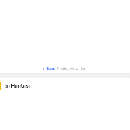
Suudi Riyali
12.23
12.23
0.48%
Irak Dinarı
0.04
0.04
0.47%
İsrail Şekeli
16.07
16.07
1.23%
Hindistan Rupisi
0.48
0.48
0%
Meksika Pesosu
2.66
2.66
Indices
TradingView'den
0.43%
Macar Forinti
0.15
0.15
Isı Haritası
0.65%
Yeni Zelanda Doları
26.81
26.82
-0.07%
Brezilya Reali
9.14
9.15
0.40%