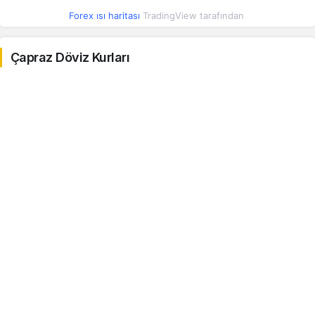
Forex ısı haritası
TradingView tarafından
Konvertibl Mark
27.33
27.33
0.14%
Çapraz Döviz Kurları
Şili Pesosu
0.05
0.05
0.43%
Kolombiya Pesosu
0.01
0.01
0.39%
Kostarika Kolonu
0.10
0.10
0.54%
Cezayir Dinarı
0.35
0.35
0.94%
Mısır Lirası
0.88
0.88
0.48%
Hong Kong Doları
5.86
5.86
0.45%
İzlanda Kronu
0.37
0.37