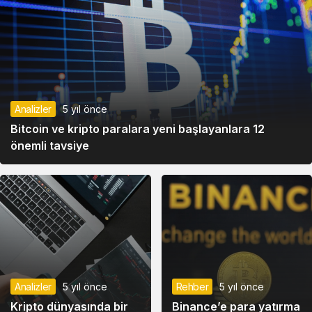
Bulgar Levası
27.20
27.43
0.53%
BIST 100
13662.75
13662.75
-1.64%
Brent Petrol
96.10
96.10
2.87%
Analizler
5 yıl önce
Euro/Dolar
1.1634
1.1636
Bitcoin ve kripto paralara yeni başlayanlara 12
-0.07%
önemli tavsiye
Analizler
5 yıl önce
Rehber
5 yıl önce
Kripto dünyasında bir
Binance’e para yatırma