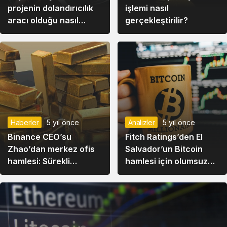
projenin dolandırıcılık
işlemi nasıl
aracı olduğu nasıl
gerçekleştirilir?
anlaşılır?
Haberler
5 yıl önce
Analizler
5 yıl önce
Binance CEO’su
Fitch Ratings’den El
Zhao’dan merkez ofis
Salvador’un Bitcoin
hamlesi: Sürekli
hamlesi için olumsuz
regülasyonları
yorum
düşünüyorum