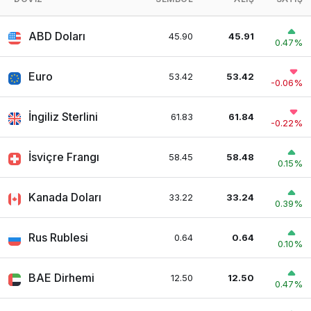
ABD Doları
45.90
45.91
0.47%
Euro
53.42
53.42
-0.06%
İngiliz Sterlini
61.83
61.84
-0.22%
İsviçre Frangı
58.45
58.48
0.15%
Kanada Doları
33.22
33.24
0.39%
Rus Rublesi
0.64
0.64
0.10%
BAE Dirhemi
12.50
12.50
0.47%