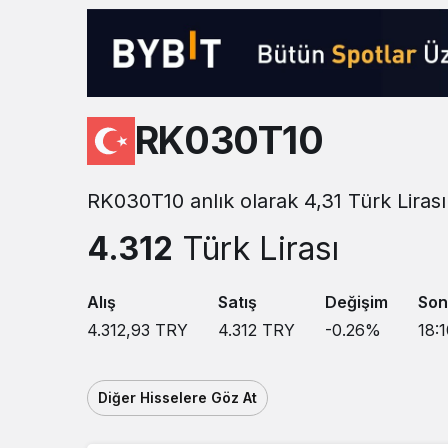
Sistem modunu seçin.
RK030T10
RK030T10 anlık olarak 4,31 Türk Lirası
4.312
Türk Lirası
Alış
Satış
Değişim
Son
4.312,93
TRY
4.312
TRY
-0.26
%
18:1
Diğer Hisselere Göz At