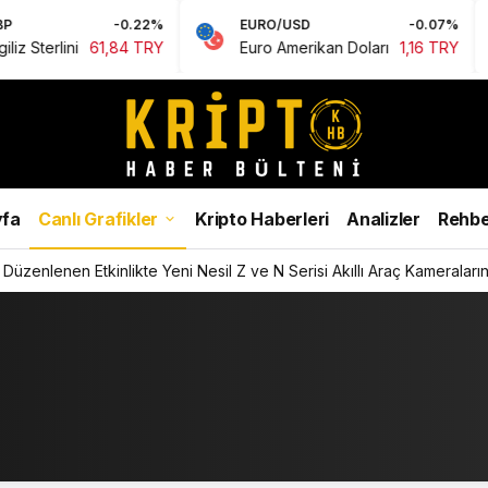
-0.22%
EURO/USD
-0.07%
rlini
61,84 TRY
Euro Amerikan Doları
1,16 TRY
fa
Canlı Grafikler
Kripto Haberleri
Analizler
Rehbe
Düzenlenen Etkinlikte Yeni Nesil Z ve N Serisi Akıllı Araç Kameralarını