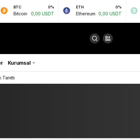
BTC
0%
ETH
0%
BCH
Bitcoin
0,00 USDT
Ethereum
0,00 USDT
Bitco
r
Kurumsal
 Tanıttı