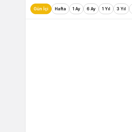
Gün İçi
Hafta
1 Ay
6 Ay
1 Yıl
3 Yıl